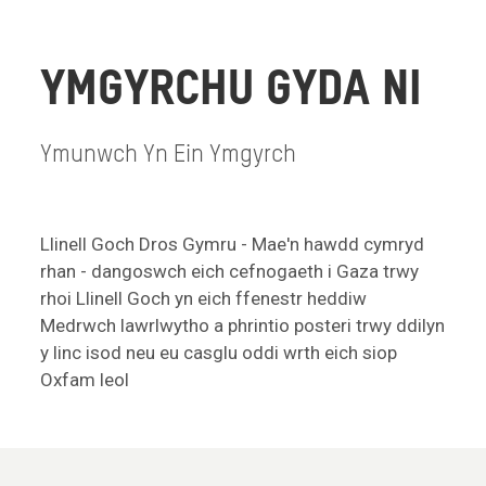
YMGYRCHU GYDA NI
Ymunwch Yn Ein Ymgyrch
Llinell Goch Dros Gymru - Mae'n hawdd cymryd
rhan - dangoswch eich cefnogaeth i Gaza trwy
rhoi Llinell Goch yn eich ffenestr heddiw
Medrwch lawrlwytho a phrintio posteri trwy ddilyn
y linc isod neu eu casglu oddi wrth eich siop
Oxfam leol