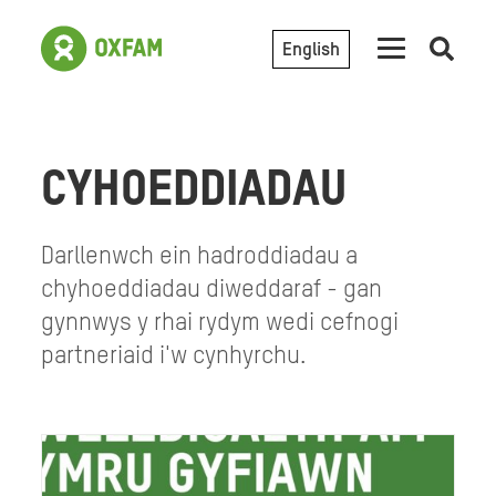
English
Open
searc
CYHOEDDIADAU
Darllenwch ein hadroddiadau a
chyhoeddiadau diweddaraf - gan
gynnwys y rhai rydym wedi cefnogi
partneriaid i'w cynhyrchu.