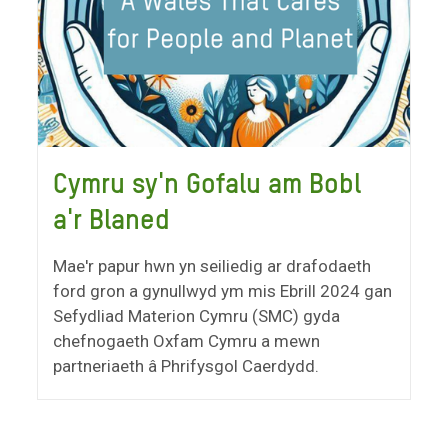
Cymru sy'n Gofalu am Bobl
a'r Blaned
Mae'r papur hwn yn seiliedig ar drafodaeth
ford gron a gynullwyd ym mis Ebrill 2024 gan
Sefydliad Materion Cymru (SMC) gyda
chefnogaeth Oxfam Cymru a mewn
partneriaeth â Phrifysgol Caerdydd.