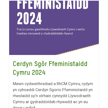
Cerdyn Sgôr Ffeministaidd
Cymru 2024
Mewn cydweithrediad a RhCM Cymru, rydym
yn cyhoeddi Cerdyn Sgorio Ffeministaidd yn
rheolaidd sy’n olrhain cynnydd Llywodraeth
Cymru ar gydraddoldeb rhywedd ac yn eu
dwyn i gyfrif.