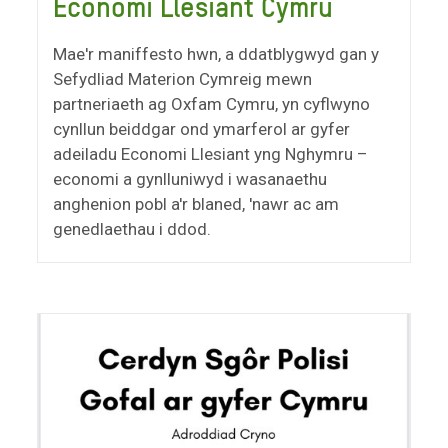
Economi Llesiant Cymru
Mae'r maniffesto hwn, a ddatblygwyd gan y
Sefydliad Materion Cymreig mewn
partneriaeth ag Oxfam Cymru, yn cyflwyno
cynllun beiddgar ond ymarferol ar gyfer
adeiladu Economi Llesiant yng Nghymru –
economi a gynlluniwyd i wasanaethu
anghenion pobl a'r blaned, 'nawr ac am
genedlaethau i ddod.