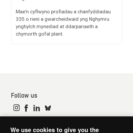
Mae'n cyflwyno profiadau a chanfyddiadau
335 o rieni a gwarcheidwaid yng Nghymru
ynghylch mynediad at ddarpariaeth a
chymorth gofal plant.
Follow us
© 2026. Oxfam is a registered charity in England and
We use cookies to give you the
Wales (no 202918) and Scotland (SC039042). Oxfam